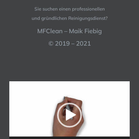
Sie suchen einen professionellen
und gründlichen Reinigungsdienst?
MFClean – Maik Fiebig
© 2019 – 2021
Video-
Player